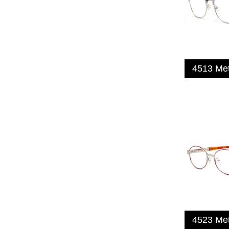
4513 Me
4523 Me