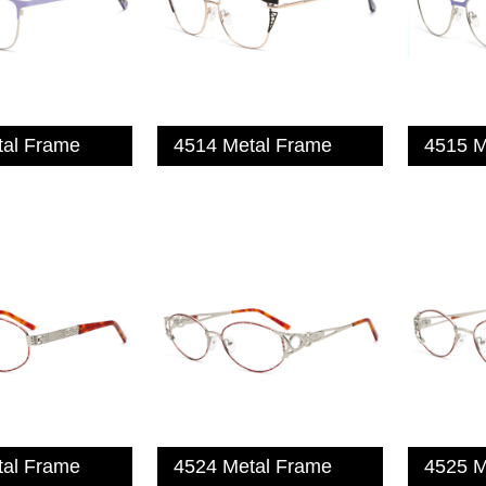
tal Frame
4514 Metal Frame
4515 M
tal Frame
4524 Metal Frame
4525 M