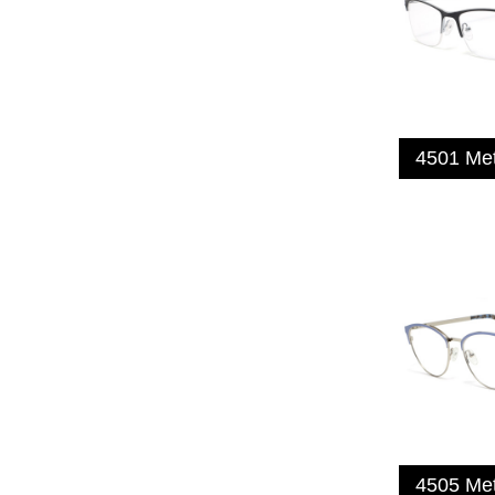
4501 Me
4505 Me