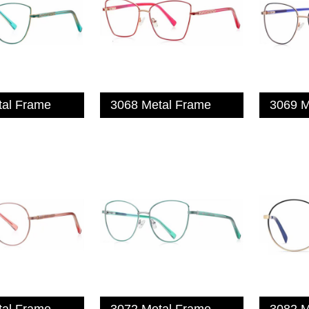
tal Frame
3068 Metal Frame
3069 M
tal Frame
3072 Metal Frame
3082 M